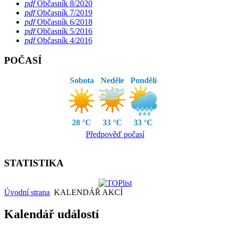
pdf
Občasník 8/2020
pdf
Občasník 7/2019
pdf
Občasník 6/2018
pdf
Občasník 5/2016
pdf
Občasník 4/2016
POČASÍ
Sobota
Neděle
Pondělí
28 °C
33 °C
33 °C
Předpověď počasí
STATISTIKA
Úvodní strana
KALENDÁŘ AKCÍ
Kalendář událostí